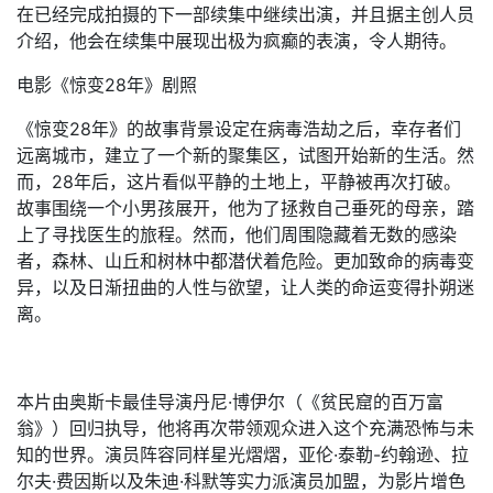
在已经完成拍摄的下一部续集中继续出演，并且据主创人员
介绍，他会在续集中展现出极为疯癫的表演，令人期待。
电影《惊变28年》剧照
《惊变28年》的故事背景设定在病毒浩劫之后，幸存者们
远离城市，建立了一个新的聚集区，试图开始新的生活。然
而，28年后，这片看似平静的土地上，平静被再次打破。
故事围绕一个小男孩展开，他为了拯救自己垂死的母亲，踏
上了寻找医生的旅程。然而，他们周围隐藏着无数的感染
者，森林、山丘和树林中都潜伏着危险。更加致命的病毒变
异，以及日渐扭曲的人性与欲望，让人类的命运变得扑朔迷
离。
本片由奥斯卡最佳导演丹尼·博伊尔（《贫民窟的百万富
翁》）回归执导，他将再次带领观众进入这个充满恐怖与未
知的世界。演员阵容同样星光熠熠，亚伦·泰勒-约翰逊、拉
尔夫·费因斯以及朱迪·科默等实力派演员加盟，为影片增色