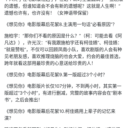
的遗憾，但谁知道会不会有新的遗憾呢？这就是人生啊！”
遗憾也许有，也许没有！（女神语带保留）
《想见你》电影版幕后花絮8.主演用一句话“必看原因”？
施柏宇：“那你们不看的原因是什么？”（柯：可能去看《阿
凡达》），许光汉：“有我跟施柏宇还有柯佳嬿”、柯佳嬿：
“就是赞啦”，不仅可以回顾凤南小队，喜欢剧版的人会有种
见老朋友感，喜欢推理烧脑的也会大爱，约会的最佳首选，
跨年就看这部用最珍贵的心意送给珍贵的人！
《想见你》电影版幕后花絮9.第一版超过3个小时？
《想见你》电影版片长仅107分钟，不到两小时，其实第一
版超过“3个小时”，有进行删减，完整的故事内容会在“剧本
书”，之后会推出！
《想见你》电影版幕后花絮10.柯佳嬿用上辈子的记忆来
演？