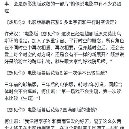
事，会是像影集版致敬的一部片”偷偷说电影中有不少彩蛋
喔！
《想见你》电影版幕后花絮5.多重宇宙和平行时空设定？
许光汉：“电影版《想见你》这次已经超越剧版原先莫比乌
斯环的设定，加入了多重宇宙、平行时空的概念，所有角色
在不同时空中再次相遇、再次相爱，但穿越时空后，还会去
爱上每个时空的对方吗？还是会有不一样的新展开？既然说
好是给粉丝的跨年礼物，就先跟大家约好戏院见啰。”
《想见你》电影版幕后花絮6.第一次读本比较生疏？
三年前的影集版，三年后的电影版，耗时2年打造，问起合
体时会不会尴尬，柯佳嬿：“第一场戏不会生疏，第一次读
本比较（生疏）”！
《想见你》电影版幕后花絮7.圆满剧版的遗憾？
柯佳嬿：“我觉得李子维和黄雨萱爱的好苦，隔了这么久两
个人终于在电影版相遇了，在这个新时空里圆满了一些剧版