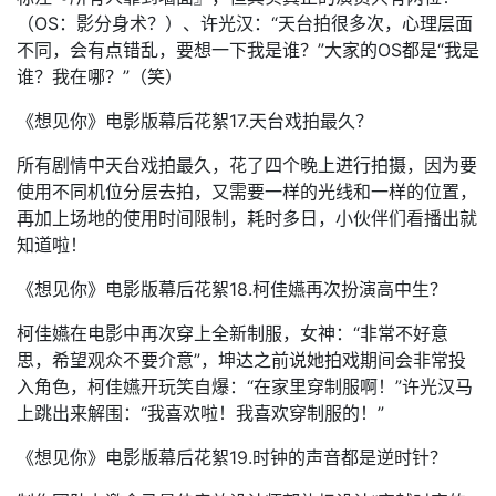
（OS：影分身术？）、许光汉：“天台拍很多次，心理层面
不同，会有点错乱，要想一下我是谁？”大家的OS都是“我是
谁？我在哪？”（笑）
《想见你》电影版幕后花絮17.天台戏拍最久？
所有剧情中天台戏拍最久，花了四个晚上进行拍摄，因为要
使用不同机位分层去拍，又需要一样的光线和一样的位置，
再加上场地的使用时间限制，耗时多日，小伙伴们看播出就
知道啦！
《想见你》电影版幕后花絮18.柯佳嬿再次扮演高中生？
柯佳嬿在电影中再次穿上全新制服，女神：“非常不好意
思，希望观众不要介意”，坤达之前说她拍戏期间会非常投
入角色，柯佳嬿开玩笑自爆：“在家里穿制服啊！”许光汉马
上跳出来解围：“我喜欢啦！我喜欢穿制服的！”
《想见你》电影版幕后花絮19.时钟的声音都是逆时针？