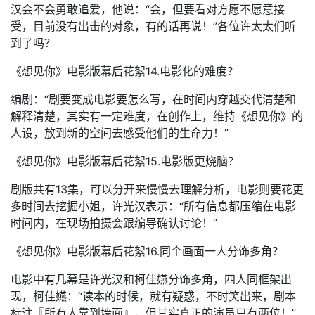
汉会不会勇敢追爱，他说：“会，但要看对方愿不愿意接
受，目前没有出击的对象，有的话再说！”各位许太太们听
到了吗？
《想见你》电影版幕后花絮14.电影化的难度？
编剧：“剧要变成电影要怎么写，在时间内穿越交代清楚和
解释清楚，其实有一定难度，在创作上，维持《想见你》的
人设，放到新的空间去感受他们的生命力！”
《想见你》电影版幕后花絮15.电影版更烧脑？
剧版共有13集，可以分开来慢慢去理解分析，电影则要花更
多时间去挖掘小姐，许光汉表示：“所有信息都压缩在电影
时间内，在现场拍摄会跟编导确认讨论！”
《想见你》电影版幕后花絮16.同个画面一人分饰多角？
电影中有几幕是许光汉和柯佳嬿分饰多角，四人同框架出
现，柯佳嬿：“读本的时候，就有疑惑，不时笑出来，剧本
标注『所有人靠到墙面』，但其实真正的演员只有两位！”