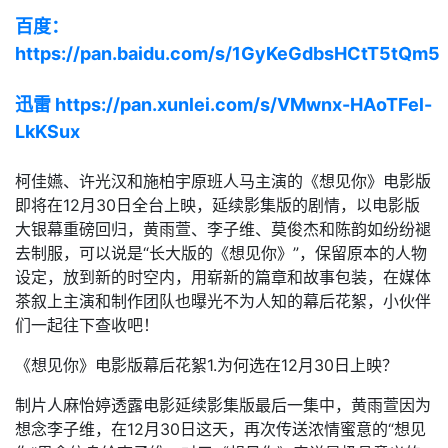
百度：
https://pan.baidu.com/s/1GyKeGdbsHCtT5tQm5
迅雷 https://pan.xunlei.com/s/VMwnx-HAoTFel-
LkKSux
柯佳嬿、许光汉和施柏宇原班人马主演的《想见你》电影版
即将在12月30日全台上映，延续影集版的剧情，以电影版
大银幕重磅回归，黄雨萱、李子维、莫俊杰和陈韵如纷纷褪
去制服，可以说是“长大版的《想见你》”，保留原本的人物
设定，放到新的时空内，用崭新的篇章和故事包装，在媒体
茶叙上主演和制作团队也曝光不为人知的幕后花絮，小伙伴
们一起往下查收吧！
《想见你》电影版幕后花絮1.为何选在12月30日上映？
制片人麻怡婷透露电影延续影集版最后一集中，黄雨萱因为
想念李子维，在12月30日这天，再次传送浓情蜜意的“想见