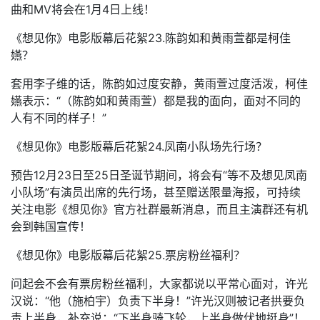
曲和MV将会在1月4日上线！
《想见你》电影版幕后花絮23.陈韵如和黄雨萱都是柯佳
嬿？
套用李子维的话，陈韵如过度安静，黄雨萱过度活泼，柯佳
嬿表示：“（陈韵如和黄雨萱）都是我的面向，面对不同的
人有不同的样子！”
《想见你》电影版幕后花絮24.凤南小队场先行场？
预告12月23日至25日圣诞节期间，将会有“等不及想见凤南
小队场”有演员出席的先行场，甚至赠送限量海报，可持续
关注电影《想见你》官方社群最新消息，而且主演群还有机
会到韩国宣传！
《想见你》电影版幕后花絮25.票房粉丝福利？
问起会不会有票房粉丝福利，大家都说以平常心面对，许光
汉说：“他（施柏宇）负责下半身！”许光汉则被记者拱要负
责上半身，补充说：“下半身骑飞轮，上半身做伏地挺身”！