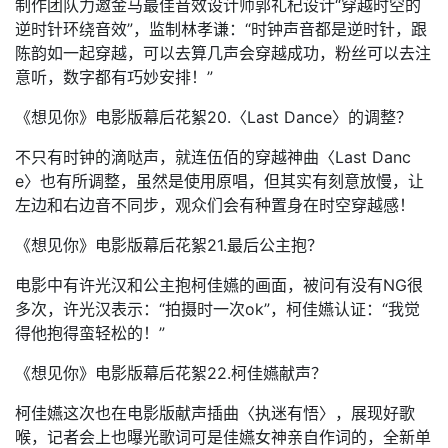
制作团队力邀金马最佳音效设计师郭礼杞设计“穿越时空的
逆时针环绕音效”，监制林孝谦：“时钟声音都是逆时针，跟
陈韵如一起穿越，可以去算几声会穿越成功，粉丝可以去注
意听，数字都有巧妙安排！”
《想见你》电影版幕后花絮20.〈Last Dance〉的调整？
不只有时钟的滴哒声，就连伍佰的穿越神曲〈Last Danc
e〉也有所调整，虽然是使用原唱，但其实有刻意放慢，让
左边和右边音不同步，观众们会有种置身在时空穿越感！
《想见你》电影版幕后花絮21.最后公主抱？
电影中有许光汉和公主抱柯佳嬿的画面，被问有没有NG很
多次，许光汉表示：“拍摄时一次ok”，柯佳嬿认证：“我觉
得他抱得蛮轻松的！”
《想见你》电影版幕后花絮22.柯佳嬿献声？
柯佳嬿这次也在电影版献声插曲〈执迷有悟〉，展现好歌
喉，记者会上也曝光歌词可是佳嬿女神亲自作词的，全新单