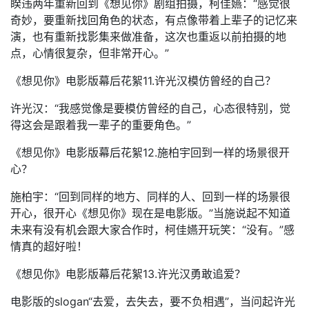
睽违两年重新回到《想见你》剧组拍摄，柯佳嬿：“感觉很
奇妙，要重新找回角色的状态，有点像带着上辈子的记忆来
演，也有重新找影集来做准备，这次也重返以前拍摄的地
点，心情很复杂，但非常开心。”
《想见你》电影版幕后花絮11.许光汉模仿曾经的自己？
许光汉：“我感觉像是要模仿曾经的自己，心态很特别，觉
得这会是跟着我一辈子的重要角色。”
《想见你》电影版幕后花絮12.施柏宇回到一样的场景很开
心？
施柏宇：“回到同样的地方、同样的人、回到一样的场景很
开心，很开心《想见你》现在是电影版。”当施说起不知道
未来有没有机会跟大家合作时，柯佳嬿开玩笑：“没有。”感
情真的超好啦！
《想见你》电影版幕后花絮13.许光汉勇敢追爱？
电影版的slogan“去爱，去失去，要不负相遇”，当问起许光