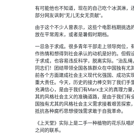
有可能他也不知道，现在的自己吃个冰淇淋，还
部分网友讽刺“无儿无女无贡献”。
由于这个不少人曾表示，这些个电影档期挑选
放在平常周末，或者是暑假时期档。
一忌急于求成。很多青年干部走上领导岗位，有
作热情和想得到社会承认的动机是好的。但假
于求成，也容易违反科学，脱离实际。“治乱绳
同志们！团结带领全国各族群众在中国独有尤
前各个方面建成社会主义现代化强国、成功实
重大责任。今天，历史的接力棒交到了我们手
充满信心，是由于我们有Marx主义的真理力
其的风格社会主义的准确道路，是由于我们有
国独有尤其的风格社会主义需求接着艰苦探索
抵抗各种腐朽思想侵蚀需求敢于自我革命。
《上天堂》实际上是二手一种植物的花乐队唱
之间的联系。