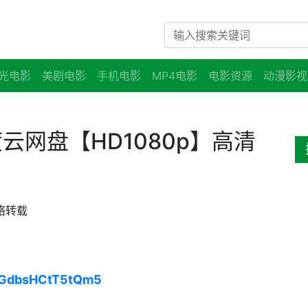
光电影
美剧电影
手机电影
MP4电影
电影资源
动漫影视
云网盘【HD1080p】高清
络转载
eGdbsHCtT5tQm5