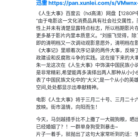
迅雷 https://pan.xunlei.com/s/VMwn
《人生大事》百度云（hd高清）网盘【1280
“由于电影这一文化消费品具有社会社交属性
性上并未有清楚显露特点标志，所以档期影片
更多基于影片内里本质意义。”刘振飞觉得，除
即的清明档又一次调动观影意愿外，清明档在
《大事记》里顺着次序记录的两件大事，反映
政建设和反腐败斗争的实践。这在接下来的大
朱一龙这次在《人生大事》中饰演中国民族小说
是非常精彩,希望能再多演绎出两人那种从小小
表了中国民族文化中的“大义”,是一个从小的英
空间,处处都显示出奉献精神。
电影《人生大事》将于三月二十号、三月二十
放映。街市温情，向阳而生！
今天，马剑越措手比不上撒了一大碗狗粮，晒出
已经婚姻了？！一群单身狗受到暴击~
片子一着手，就抛出了这句大家常听到的话：