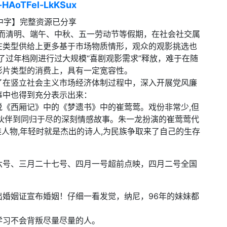
x-HAoTFel-LkKSux
P中字】完整资源已分享
，而清明、端午、中秋、五一劳动节等假期，在社会社交属
在类型供给上更多基于市场物质情形，观众的观影挑选也
了过年档刚进行过大规模“喜剧观影需求”释放，难于在随
影片类型的消费上，具有一定宽容性。
了在竖立社会主义市场经济体制过程中，深入开展党风廉
事中也得到充分表示出来：
《西厢记》中的《梦遗书》中的崔莺莺。戏份非常少,但
伙伴到同归于尽的深刻情感故事。朱一龙扮演的崔莺莺代
雄人物,年轻时就是杰出的诗人,为民族争取来了自己的生存
六号、三月二十七号、四月一号超前点映，四月二号全国
婚姻证宣布婚姻！仔细一看发觉，纳尼，96年的妹妹都
学习不会背叛尽量尽量的人。