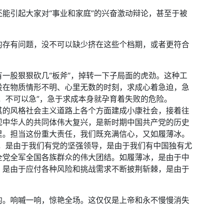
能引起大家对“事业和家庭”的兴奋激动辩论，甚至于被
的存有问题，没不可以缺少挤在这些个档期，或者更符合
一股狠狠砍几“板斧”，掉转一下子局面的虎劲。这种工
设在物质情形不明、心里无数的时刻，求成心着急迫，急
，不可以急”，急于求成本身就孕育着失败的危险。
其的风格社会主义道路上各个方面建成小康社会，接着往
现中华人的共同体伟大复兴，是新时期中国共产党的历史
里。担当这份重大责任，我们既充满信心，又如履薄冰。
量，是由于我们有党的坚强领导，是由于我们有中国独有尤
全党全军全国各族群众的伟大团结。如履薄冰，是由于中
，是由于应付各种风险和挑战需求不断披荆斩棘，是由于
的。响嘁一响，惊艳全场。这仅仅是上帝和永不慢慢消失