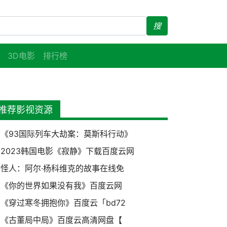
搜
3D电影
排行榜
推荐影视资源
《93国际列车大劫案：莫斯科行动》
2023韩国电影《寂静》下载百度云网
怪人：阿尔·杨科维克的故事在线免
《你的世界如果没有我》百度云网
《穿过寒冬拥抱你》百度云「bd72
《古董局中局》百度云高清网盘【