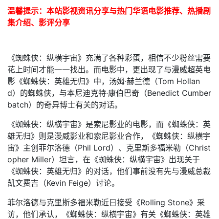
温馨提示：本站影视资讯分享与热门华语电影推荐、热播剧
集介绍、影评分享
《蜘蛛侠：纵横宇宙》充满了各种彩蛋，相信不少粉丝需要
花上时间才能一一找出。而电影中，更出现了与漫威超英电
影《蜘蛛侠：英雄无归》中，汤姆·赫兰德（Tom Hollan
d）的蜘蛛侠，与本尼迪克特·康伯巴奇（Benedict Cumber
batch）的奇异博士有关的对话。
《蜘蛛侠：纵横宇宙》是索尼影业的电影，而《蜘蛛侠：英
雄无归》则是漫威影业和索尼影业合作，《蜘蛛侠：纵横宇
宙》主创菲尔洛德（Phil Lord）、克里斯多福米勒（Christ
opher Miller）坦言，在《蜘蛛侠：纵横宇宙》出现关于
《蜘蛛侠：英雄无归》的对话，他们事前没有先与漫威总裁
凯文费吉（Kevin Feige）讨论。
菲尔洛德与克里斯多福米勒近日接受《Rolling Stone》采
访，他们承认，《蜘蛛侠：纵横宇宙》有关《蜘蛛侠：英雄