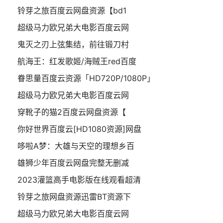
铃芽之旅百度云网盘资源【bd1
超级马力欧兄弟大电影百度云网
鬼灭之刃上弦集结，前往锻刀村
航海王：红发歌姬/海贼王red百度
眷思量百度云资源「HD720P/1080P」
超级马力欧兄弟大电影百度云网
穿靴子的猫2百度云网盘资源【
你好世界百度云[HD1080资源]网盘
哆啦A梦：大雄与天空的理想乡百
雄狮少年百度云网盘完整无删减
2023灌篮高手电影版在线观看超清
铃芽之旅网盘资源迅雷BT资源下
超级马力欧兄弟大电影百度云网