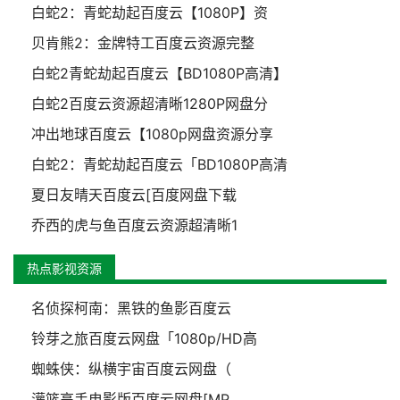
白蛇2：青蛇劫起百度云【1080P】资
贝肯熊2：金牌特工百度云资源完整
白蛇2青蛇劫起百度云【BD1080P高清】
白蛇2百度云资源超清晰1280P网盘分
冲出地球百度云【1080p网盘资源分享
白蛇2：青蛇劫起百度云「BD1080P高清
夏日友晴天百度云[百度网盘下载
乔西的虎与鱼百度云资源超清晰1
热点影视资源
名侦探柯南：黑铁的鱼影百度云
铃芽之旅百度云网盘「1080p/HD高
蜘蛛侠：纵横宇宙百度云网盘（
灌篮高手电影版百度云网盘[MP