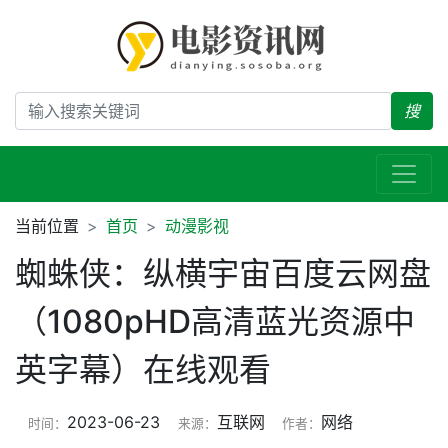
搜
当前位置
首页
动漫影视
蜘蛛侠：纵横宇宙百度云网盘
（1080pHD高清蓝光资源中
英字幕）在线观看
2023-06-23
互联网
网络
时间：
来源：
作者：