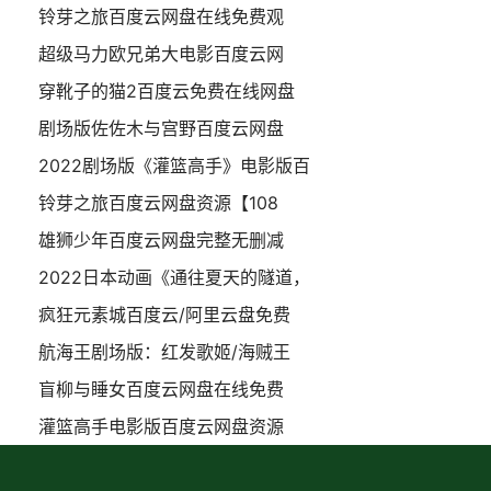
铃芽之旅百度云网盘在线免费观
超级马力欧兄弟大电影百度云网
穿靴子的猫2百度云免费在线网盘
剧场版佐佐木与宫野百度云网盘
2022剧场版《灌篮高手》电影版百
铃芽之旅百度云网盘资源【108
雄狮少年百度云网盘完整无删减
2022日本动画《通往夏天的隧道，
疯狂元素城百度云/阿里云盘免费
航海王剧场版：红发歌姬/海贼王
盲柳与睡女百度云网盘在线免费
灌篮高手电影版百度云网盘资源