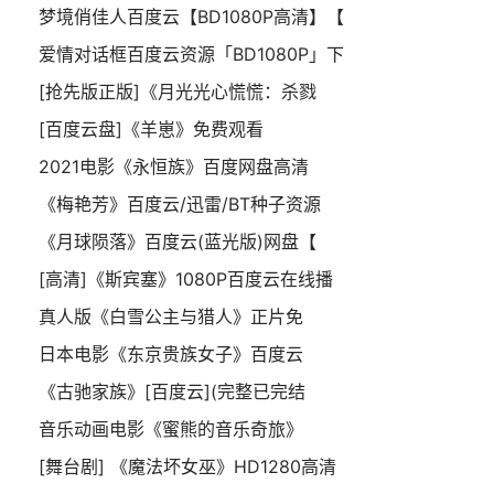
梦境俏佳人百度云【BD1080P高清】【
爱情对话框百度云资源「BD1080P」下
[抢先版正版]《月光光心慌慌：杀戮
[百度云盘]《羊崽》免费观看
2021电影《永恒族》百度网盘高清
《梅艳芳》百度云/迅雷/BT种子资源
《月球陨落》百度云(蓝光版)网盘【
[高清]《斯宾塞》1080P百度云在线播
真人版《白雪公主与猎人》正片免
日本电影《东京贵族女子》百度云
《古驰家族》[百度云](完整已完结
音乐动画电影《蜜熊的音乐奇旅》
[舞台剧] 《魔法坏女巫》HD1280高清