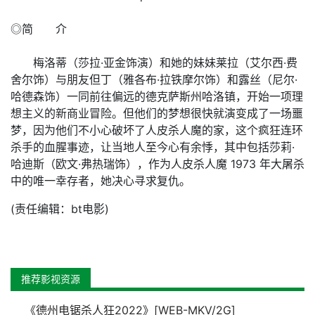
◎简 介
梅洛蒂（莎拉·亚金饰演）和她的妹妹莱拉（艾尔西·费
舍尔饰）与朋友但丁（雅各布·拉铁摩尔饰）和露丝（尼尔·
哈德森饰）一同前往偏远的德克萨斯州哈洛镇，开始一项理
想主义的新商业冒险。但他们的梦想很快就演变成了一场噩
梦，因为他们不小心破坏了人皮杀人魔的家，这个疯狂连环
杀手的血腥事迹，让当地人至今心有余悸，其中包括莎莉·
哈迪斯（欧文·弗热瑞饰），作为人皮杀人魔 1973 年大屠杀
中的唯一幸存者，她决心寻求复仇。
(责任编辑：bt电影)
推荐影视资源
《德州电锯杀人狂2022》[WEB-MKV/2G]