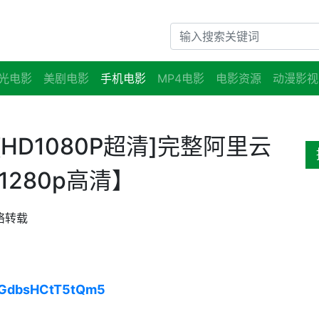
光电影
美剧电影
手机电影
MP4电影
电影资源
动漫影视
D1080P超清]完整阿里云
1280p高清】
络转载
eGdbsHCtT5tQm5