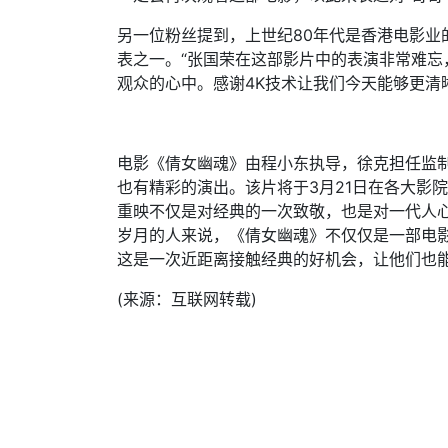
另一位粉丝提到，上世纪80年代是香港电影业
表之一。“张国荣在这部影片中的表演非常难
观众的心中。感谢4K技术让我们今天能够更清晰
电影《倩女幽魂》由程小东执导，徐克担任监
也有精彩的演出。该片将于3月21日在各大影
重映不仅是对经典的一次致敬，也是对一代人
岁月的人来说，《倩女幽魂》不仅仅是一部电
这是一次近距离接触经典的好机会，让他们也
(来源：互联网转载)