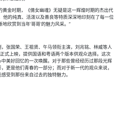
的黄金时期，《倩女幽魂》无疑是这一辉煌时期的杰出代
忘，他的纯真、活泼以及善良等特质深深地印刻在了每一位
地欣赏到当年‘哥哥’的魅力风采。”
制，张国荣、王祖贤、午马领衔主演，刘兆铭、林威等人
院正式上映，提供国语和粤语两个版本供观众选择。这次
心中美好回忆的一次唤醒。对于那些曾经经历过那段光辉
影，更是他们青春的一部分；而对于新一代的观众来说，
能感受到那份来自过去的独特魅力。