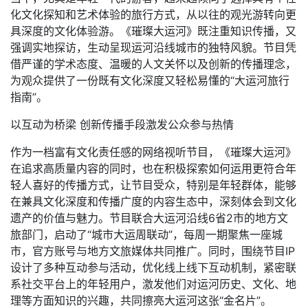
化文化探知和艺术体验的旅行方式，从以往的观光游转向更
具深度的文化体验游。《璀璨大运河》既注重知识传播，又
强调实地探访，生动呈现运河沿线城市的独特风貌。节目凭
借严谨的学术态度、温暖的人文关怀以及创新的传播理念，
为观众提供了一份既有文化深度又轻松易懂的“大运河旅行
指南”。
以互动为桥梁 创新传播手段激发公众参与热情
作为一档富有文化责任感的网络视听节目，《璀璨大运河》
在追求高质量内容的同时，也在积极探索如何运用更符合年
轻人喜好的传播方式，让节目受众，特别是年轻群体，能够
在兼具文化深度和传播广度的内容生态中，深刻体会到文化
遗产的价值与魅力。节目联合大运河沿线6省2市的地方文
旅部门，启动了“城市大运周联动”，每周一期聚焦一座城
市，官方账号与地方文旅媒体共同推广。同时，围绕节目IP
设计了多种互动参与活动，优化线上线下互动机制，紧密联
系社交平台上的年轻用户，激发他们对运河历史、文化、地
理等方面知识的兴趣，共同擦亮大运河这张“金名片”。