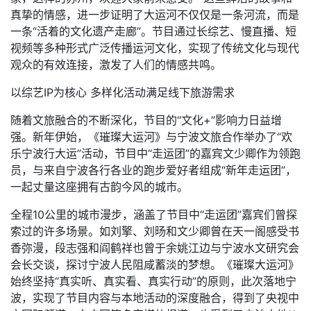
真挚的情感，进一步证明了大运河不仅仅是一条河流，而是
一条“活着的文化遗产走廊”。节目通过长综艺、慢直播、短
视频等多种形式广泛传播运河文化，实现了传统文化与现代
观众的有效连接，激发了人们的情感共鸣。
以综艺IP为核心 多样化活动满足线下旅游需求
随着文旅融合的不断深化，节目的“文化+”影响力日益增
强。新年伊始，《璀璨大运河》与宁波文旅合作举办了“欢
乐宁波行大运”活动，节目中“走运团”的嘉宾文少卿作为领跑
员，与来自宁波各行各业的跑步爱好者组成“新年走运团”，
一起丈量这座拥有古韵今风的城市。
全程10公里的城市漫步，涵盖了节目中“走运团”嘉宾们曾探
索过的许多场景。如刘擎、刘旸和文少卿曾在天一阁感受书
香弥漫，段志强和阎鹤祥也曾于余姚江边与宁波水文研究会
会长交谈，探讨宁波人民阻咸蓄淡的梦想。《璀璨大运河》
始终坚持“真实听、真实看、真实行动”的原则，此次落地宁
波，实现了节目内容与本地活动的深度融合，得到了央视中