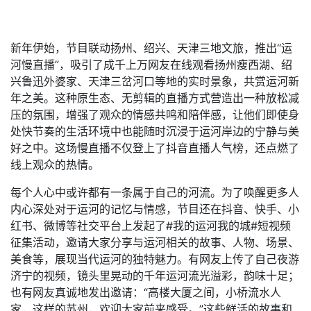
新年伊始，节目联动扬州、绍兴、天津三地文旅，推出“运
河慢直播”，吸引了成千上万网友在线观看扬州瘦西湖、绍
兴鲁迅外婆家、天津三岔河口等地的实时景象，共赏运河新
年之美。这种原生态、无剪辑的直播方式营造出一种放松减
压的氛围，增强了观众的情感共鸣和陪伴感，让他们即使身
处快节奏的生活环境中也能随时沉浸于运河岸边的宁静与美
好之中。这场慢直播不仅登上了抖音直播人气榜，还点燃了
线上观众的热情。
每个人心中或许都有一条属于自己的河流。为了唤醒更多人
内心深处对于运河的记忆与情感，节目还在抖音、快手、小
红书、微博等社交平台上发起了#我的运河我的城#短视频
征集活动，邀请大家分享与运河相关的故事、人物、场景、
美食等，展现当代运河的独特魅力。有网友上传了自己夜游
济宁的视频，镜头里晃动的千年运河流光溢彩，韵味十足；
也有网友真诚地发出邀请：“高楼大厦之间，小桥流水人
家，这样的苏州，欢迎大家前来感受。”这些鲜活的故事和