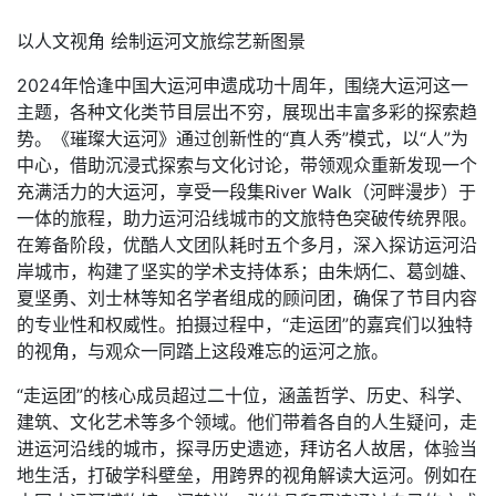
以人文视角 绘制运河文旅综艺新图景
2024年恰逢中国大运河申遗成功十周年，围绕大运河这一
主题，各种文化类节目层出不穷，展现出丰富多彩的探索趋
势。《璀璨大运河》通过创新性的“真人秀”模式，以“人”为
中心，借助沉浸式探索与文化讨论，带领观众重新发现一个
充满活力的大运河，享受一段集River Walk（河畔漫步）于
一体的旅程，助力运河沿线城市的文旅特色突破传统界限。
在筹备阶段，优酷人文团队耗时五个多月，深入探访运河沿
岸城市，构建了坚实的学术支持体系；由朱炳仁、葛剑雄、
夏坚勇、刘士林等知名学者组成的顾问团，确保了节目内容
的专业性和权威性。拍摄过程中，“走运团”的嘉宾们以独特
的视角，与观众一同踏上这段难忘的运河之旅。
“走运团”的核心成员超过二十位，涵盖哲学、历史、科学、
建筑、文化艺术等多个领域。他们带着各自的人生疑问，走
进运河沿线的城市，探寻历史遗迹，拜访名人故居，体验当
地生活，打破学科壁垒，用跨界的视角解读大运河。例如在