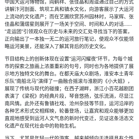
中国大运河博物馆，阎鹤祥、张佳晶和周逵通过自己的方式
讲解汴河剖面、筑坝工具和镇水文化，向游客展示了大运河
上流动的文化遗产；而在艺圃欣赏苏州园林时，马家辉、张
佳晶和蒲熠星则展开了一场关于空间、时间和人的对话……
“走运团”引领观众在历史与未来的交汇处寻找当下的答案，
正向输出了一本独一无二的运河旅行笔记，使观众不仅能领
略运河美景，还能深入了解其背后的历史文化。
节目结构上的创新体现在设置“运河闪耀夜”环节，为每个城
市的探索之旅画上浓墨重彩的句号，同时也为各地提供了展
示地方独特文化的舞台。在都天庙大众剧场，淮安本土青年
乐队“南船北马”演绎了一曲融合摇滚与淮剧的《小大姐》，
展现了传统与现代的碰撞；在西子湖畔，浙江小百花越剧团
表演了《梁祝》的经典片段，琴音悠扬，弦乐流淌，尽显江
南风情。此外还有鲁镇社戏、沧州杂技等节目，运河沿岸的
各种艺术形式交相辉映，轮番登场，让嘉宾和观众能够更加
直观地感受到运河人文气息的新时代变迁，见证这条活态文
化遗产在现代社会中的勃勃生机。
当下，尤其是年轻一代的游客，越来越倾向于选择具有个性