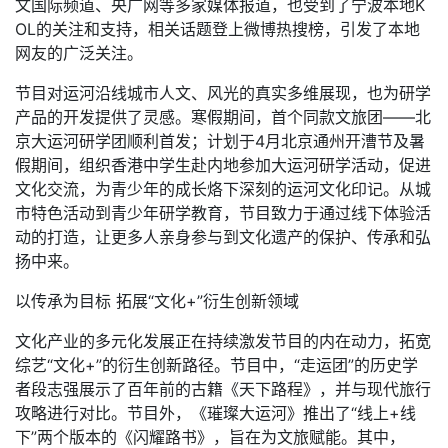
文国际频道、央广网等多家媒体报道，也受到了宁波本地K
OL的关注和支持，相关话题登上微博热搜榜，引发了本地
网友的广泛关注。
节目对运河沿线城市人文、风光的真实多维展现，也为研学
产品的开发提供了灵感。寒假期间，首个同款文旅团——北
京大运河研学团顺利首发；计划于4月北京通州开漕节及暑
假期间，组织香港中学生赴内地参加大运河研学活动，促进
文化交流，为青少年的成长烙下深刻的运河文化印记。从城
市特色活动到青少年研学教育，节目致力于通过线下体验活
动的打造，让更多人亲身参与到文化遗产的保护、传承和弘
扬中来。
以传承为目标 拓展“文化+”衍生创新领域
文化产业的多元化发展正在持续激发节目的内在动力，拓宽
综艺“文化+”的衍生创新路径。节目中，“走运团”的历史学
者段志强展示了百年前的古籍《天下路程》，并与现代旅行
攻略进行对比。节目外，《璀璨大运河》推出了“线上+线
下”两个版本的《闪耀路书》，旨在为文旅赋能。其中，