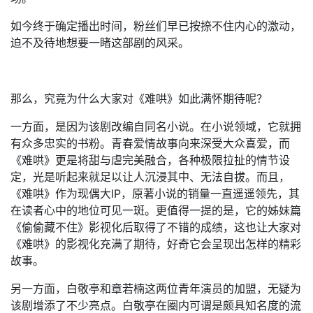
如今终于确定播出时间，粉丝们早已按捺不住内心的激动，
迫不及待地想要一睹这部剧的风采。
那么，究竟为什么大家对《难哄》如此满怀期待呢？
一方面，是因为该剧改编自同名小说。在小说领域，它就拥
有众多忠实的书粉。青春爱情故事向来深受大众喜爱，而
《难哄》更是将甜与虐完美融合，各种极限拉扯的情节设
定，光是听起来就足以让人沉浸其中、无法自拔。而且，
《难哄》作为现偶大IP，原著小说的销量一直遥遥领先，其
在读者心中的地位可见一斑。更值得一提的是，它的姊妹篇
《偷偷藏不住》影视化后取得了不错的成绩，这也让大家对
《难哄》的影视化充满了期待，好奇它会呈现出怎样的精彩
故事。
另一方面，白敬亭和章若楠这两位青年演员的加盟，无疑为
该剧增添了不少亮点。白敬亭在圈内可谓是颇具知名度的流