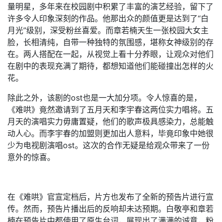
量明星，多年来在校园剧中积累了丰富的演艺经验，留下了
许多令人印象深刻的作品。他那出众的颜值更是达到了“白
月光”级别，深受粉丝喜爱。而章若楠天生一张校园大女主
脸，长相清纯，自带一种独特的氛围感，堪称女神级别的存
在。两人搭配在一起，从视觉上看十分养眼，让观众对他们
在剧中的表现充满了期待，都想知道他们能碰撞出怎样的火
花。
除此之外，该剧的ost也是一大加分项。令人惊喜的是，
《难哄》竟然邀请到了五月天和李宇春这两位实力唱将。五
月天的演唱实力毋庸置疑，他们的歌声极具感染力，总能触
动人心。而李宇春的加盟则更加出人意料，毕竟印象中她很
少为电视剧演唱ost。这次的合作无疑是给观众带来了一份
意外的惊喜。
在《难哄》官宣定档后，片方也发布了全新的预告片进行宣
传。然而，预告片播出后的反响却未达预期。白敬亭和章若
楠在预告片中都使用了原生台词，展现出了满满的诚意，粉