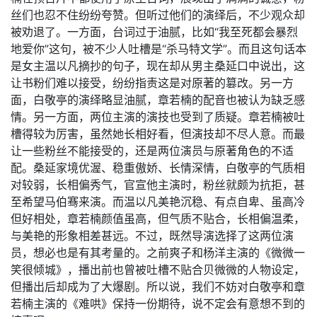
丝们也忍不住纷纷夸赞。但听过他们的演绎后，不少观众却
被劝退了。一方面，台词过于油腻，比如“我至死都会暴烈
地爱你”这句，被不少人吐槽是“杀马特文学”。而且这句话本
是女主温以凡摘抄的句子，现在却从男主桑延口中说出，这
让书粉们难以接受，纷纷指责这是对原著的篡改。另一方
面，白敬亭的演绎略显油腻，章若楠的配音也被认为缺乏感
情。另一方面，两位主演的演技也受到了质疑。章若楠被吐
槽得较为厉害，虽然她长相好看，但演技却不尽人意。而最
让一些粉丝不能接受的，还是两位演员与原著角色的不适
配。桑延家境优渥、稳重傲娇、长情深情，白敬亭的气质相
对较弱，长相偏秀气，官宣他主演时，粉丝就颇为抗拒，甚
至希望马伯骞来演。而温以凡美艳沉稳、有点自卑、虽高冷
但好相处，章若楠颜值虽高，但气质不贴合，长相偏温柔，
与美艳的形象相差甚远。不过，既然导演选择了这两位演
员，想必也是有其考量的。之前爽子和杨洋主演的《微微一
笑很倾城》，播出前也曾被吐槽不贴合贝微微的人物设定，
但播出后却成为了大爆剧。所以说，我们不妨对白敬亭和章
若楠主演的《难哄》保持一份期待，说不定会有意想不到的