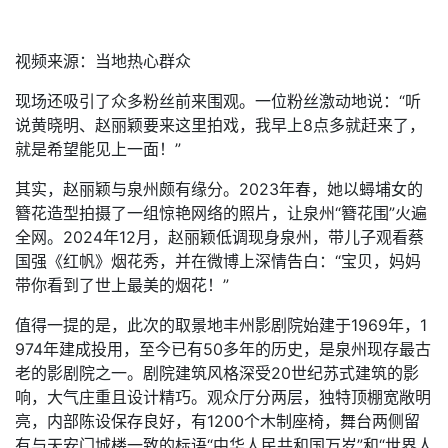
视频来源：当地热心群众
现场还吸引了众多粉丝前来围观。一位粉丝激动地说：“听
说黄晓明、赵丽颖要来这里拍戏，我早上8点多就赶来了，
就是希望能见上一面！”
其实，赵丽颖与泉州颇有缘分。2023年春，她以蟳埔女的
簪花造型拍摄了一组惊艳网络的照片，让泉州“簪花围”火遍
全网。2024年12月，赵丽颖低调现身泉州，带儿子观看蔡
国强《红帆》烟花秀，并在微博上深情告白：“宝贝，妈妈
带你看到了世上最美的烟花！”
值得一提的是，此次的取景地丰州影剧院始建于1969年，1
974年建成投用，至今已有50多年的历史，是泉州现存最古
老的影剧院之一。剧院建筑风格深受20世纪苏式建筑的影
响，大气庄重且设计精巧。观众厅分两层，独特顶棚宽敞明
亮，内部陈设保存良好，有1200个木制座椅，舞台两侧留
有与天安门城楼一致的标语“中华人民共和国万岁”和“世界人