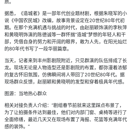
质。
据悉，《造城者》是一部年代创业题材剧，根据朱晓军的小
说《中国农民城》改编，故事背景设定在20世纪80年代初
期。在那个充满机遇与挑战的时代，由赵丽颖饰演的李秋萍
和黄晓明饰演的陈德诚等一群怀揣“造城”梦想的年轻人和干
部，凭借自身的努力和开阔的眼界，敢为人先，在阳光灿烂
的80年代书写了一段华丽篇章。
当天，记者来到丰州影剧院附近，只见群演的队伍排成了长
龙。现场无论是人物造型还是影剧院的布置，都弥漫着浓郁
的复古怀旧氛围，仿佛瞬间将人带回了20世纪80年代。据
现场群众反馈，赵丽颖和黄晓明的发型和穿着极具年代感。
图源：当地热心群众
相关对接负责人介绍：“剧组春节前就来这里踩点布景了，
为了让拍摄条件达到最佳，他们对内部门窗、桌椅等进行了
全面修缮，最近几天又在现场布置了海报、花篮等充满年代
感的装饰。”