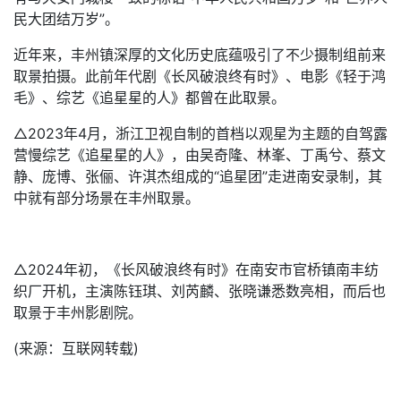
民大团结万岁”。
近年来，丰州镇深厚的文化历史底蕴吸引了不少摄制组前来
取景拍摄。此前年代剧《长风破浪终有时》、电影《轻于鸿
毛》、综艺《追星星的人》都曾在此取景。
△2023年4月，浙江卫视自制的首档以观星为主题的自驾露
营慢综艺《追星星的人》，由吴奇隆、林峯、丁禹兮、蔡文
静、庞博、张俪、许淇杰组成的“追星团”走进南安录制，其
中就有部分场景在丰州取景。
△2024年初，《长风破浪终有时》在南安市官桥镇南丰纺
织厂开机，主演陈钰琪、刘芮麟、张晓谦悉数亮相，而后也
取景于丰州影剧院。
(来源：互联网转载)